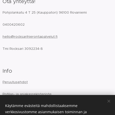
Ota yhteyttä!
Pohjolankatu 4 T 25 (Kauppatori) 96100 Rovaniemi
0400420602
hello@rocksarihierontapalvelut.fi
Tmi Rocksari 3092234-8
Info
Peruutusehdot
Potilas- ja asiakasrekisteriote
Käytämme evästeitä mahdollistaaksemme
verkkosivustomme asianmukaisen toiminnan ja