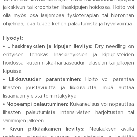
jalkakivun tai kroonisten lihaskipujen hoidossa. Hoito voi
olla myös osa laajempaa fysioterapian tai hieronnan
ohjelmaa, joka tukee kehon palautumista ja hyvinvointia.
Hyödyt:
• Lihaskireyksien ja kipujen lievitys:
Dry needling on
erityisen tehokas lihaskireyksien ja kipupisteiden
hoidossa, kuten niska-hartiaseudun, alaselän tai jalkojen
kipuissa.
• Liikkuvuuden parantaminen:
Hoito voi parantaa
lihasten joustavuutta ja liikkuvuutta, mikä auttaa
lisäämään yleistä toimintakykyä.
• Nopeampi palautuminen:
Kuivaneulaus voi nopeuttaa
lihasten palautumista intensiivisten harjoitusten tai
vammojen jälkeen.
• Kivun pitkäaikainen lievitys:
Neulauksen avulla