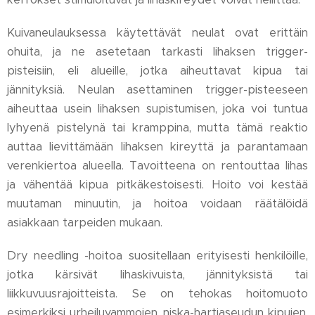
Kuivaneulauksessa käytettävät neulat ovat erittäin
ohuita, ja ne asetetaan tarkasti lihaksen trigger-
pisteisiin, eli alueille, jotka aiheuttavat kipua tai
jännityksiä. Neulan asettaminen trigger-pisteeseen
aiheuttaa usein lihaksen supistumisen, joka voi tuntua
lyhyenä pistelynä tai kramppina, mutta tämä reaktio
auttaa lievittämään lihaksen kireyttä ja parantamaan
verenkiertoa alueella. Tavoitteena on rentouttaa lihas
ja vähentää kipua pitkäkestoisesti. Hoito voi kestää
muutaman minuutin, ja hoitoa voidaan räätälöidä
asiakkaan tarpeiden mukaan.
Dry needling -hoitoa suositellaan erityisesti henkilöille,
jotka kärsivät lihaskivuista, jännityksistä tai
liikkuvuusrajoitteista. Se on tehokas hoitomuoto
esimerkiksi urheiluvammojen, niska-hartiaseudun kipujen,