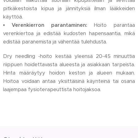
voidaan vaikuttaa suoraan kipupisteisiin ja lievittää
pitkäkestoista kipua ja jännityksiä ilman lääkkeiden
käyttöä.
• Verenkierron parantaminen:
Hoito parantaa
verenkiertoa ja edistää kudosten hapensaantia, mikä
edistää paranemista ja vähentää tulehdusta.
Dry needling -hoito kestää yleensä 20-45 minuuttia
riippuen hoidettavasta alueesta ja asiakkaan tarpeista.
Hinta määräytyy hoidon keston ja alueen mukaan.
Hoitoa voidaan antaa yksittäisinä käynteinä tai osana
laajempaa fysioterapeuttista hoitojaksoa.