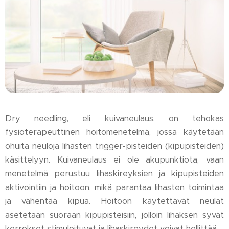
Dry needling, eli kuivaneulaus, on tehokas
fysioterapeuttinen hoitomenetelmä, jossa käytetään
ohuita neuloja lihasten trigger-pisteiden (kipupisteiden)
käsittelyyn. Kuivaneulaus ei ole akupunktiota, vaan
menetelmä perustuu lihaskireyksien ja kipupisteiden
aktivointiin ja hoitoon, mikä parantaa lihasten toimintaa
ja vähentää kipua. Hoitoon käytettävät neulat
asetetaan suoraan kipupisteisiin, jolloin lihaksen syvät
kerrokset stimuloituvat ja lihaskireydet voivat hellittää.