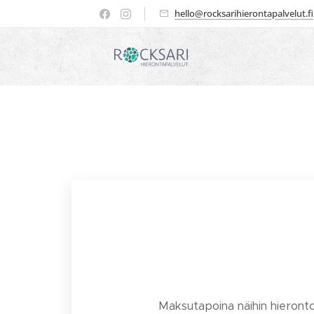
hello@rocksarihierontapalvelut.fi
Maksutapoina näihin hierontoi