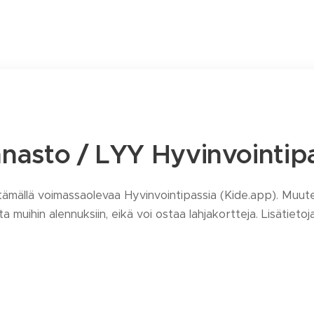
nasto / LYY Hyvinvointip
ämällä voimassaolevaa Hyvinvointipassia (Kide.app). Muute
a muihin alennuksiin, eikä voi ostaa lahjakortteja. Lisätieto