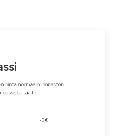
assi
n hinta normaalin hinnaston
ja passista
täältä
.
-3€