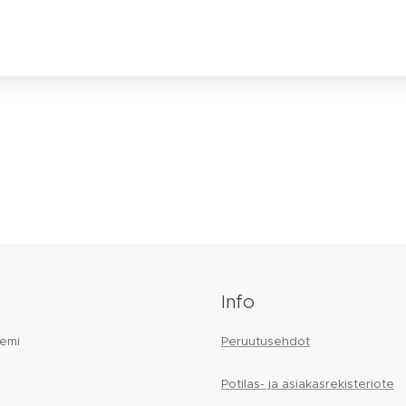
Info
iemi
Peruutusehdot
Potilas- ja asiakasrekisteriote