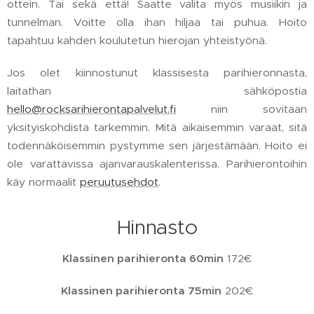
ottein. Tai sekä että! Saatte valita myös musiikin ja
tunnelman. Voitte olla ihan hiljaa tai puhua. Hoito
tapahtuu kahden koulutetun hierojan yhteistyönä.
Jos olet kiinnostunut klassisesta parihieronnasta,
laitathan sähköpostia
hello@rocksarihierontapalvelut.fi
niin sovitaan
yksityiskohdista tarkemmin. Mitä aikaisemmin varaat, sitä
todennäköisemmin pystymme sen järjestämään. Hoito ei
ole varattavissa ajanvarauskalenterissa. Parihierontoihin
käy normaalit
peruutusehdot
.
Hinnasto
Klassinen parihieronta 60min
172€
Klassinen parihieronta 75min
202€