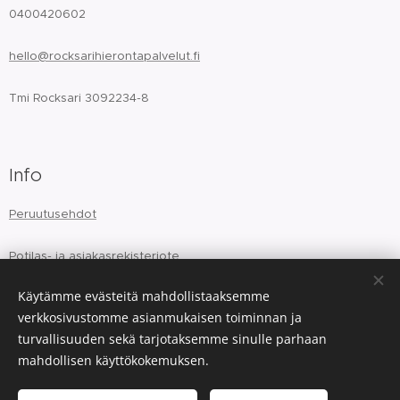
0400420602
hello@rocksarihierontapalvelut.fi
Tmi Rocksari 3092234-8
Info
Peruutusehdot
Potilas- ja asiakasrekisteriote
Käytämme evästeitä mahdollistaaksemme
verkkosivustomme asianmukaisen toiminnan ja
turvallisuuden sekä tarjotaksemme sinulle parhaan
mahdollisen käyttökokemuksen.
Evästeet