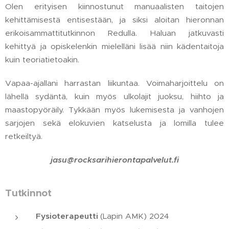
Olen erityisen kiinnostunut manuaalisten taitojen
kehittämisestä entisestään, ja siksi aloitan hieronnan
erikoisammattitutkinnon Redulla. Haluan jatkuvasti
kehittyä ja opiskelenkin mielelläni lisää niin kädentaitoja
kuin teoriatietoakin.
Vapaa-ajallani harrastan liikuntaa. Voimaharjoittelu on
lähellä sydäntä, kuin myös ulkolajit juoksu, hiihto ja
maastopyöräily. Tykkään myös lukemisesta ja vanhojen
sarjojen sekä elokuvien katselusta ja lomilla tulee
retkeiltyä.
jasu@rocksarihierontapalvelut.fi
Tutkinnot
Fysioterapeutti
(Lapin AMK) 2024