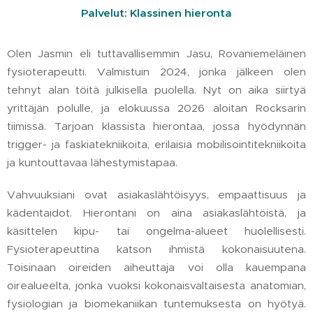
Palvelut: Klassinen hieronta
Olen Jasmin eli tuttavallisemmin Jasu, Rovaniemeläinen
fysioterapeutti. Valmistuin 2024, jonka jälkeen olen
tehnyt alan töitä julkisella puolella. Nyt on aika siirtyä
yrittäjän polulle, ja elokuussa 2026 aloitan Rocksarin
tiimissä. Tarjoan klassista hierontaa, jossa hyödynnän
trigger- ja faskiatekniikoita, erilaisia mobilisointitekniikoita
ja kuntouttavaa lähestymistapaa.
Vahvuuksiani ovat asiakaslähtöisyys, empaattisuus ja
kädentaidot. Hierontani on aina asiakaslähtöistä, ja
käsittelen kipu- tai ongelma-alueet huolellisesti.
Fysioterapeuttina katson ihmistä kokonaisuutena.
Toisinaan oireiden aiheuttaja voi olla kauempana
oirealueelta, jonka vuoksi kokonaisvaltaisesta anatomian,
fysiologian ja biomekaniikan tuntemuksesta on hyötyä.